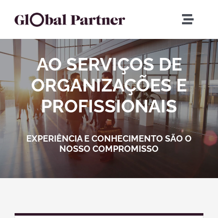
Skip
to
Toggle
content
Naviga
Início
AO SERVIÇOS DE
Quem Somos
ORGANIZAÇÕES E
PROFISSIONAIS
Executive Search
EXPERIÊNCIA E CONHECIMENTO SÃO O
Career Services
NOSSO COMPROMISSO
Global Partner HRS
Contactos