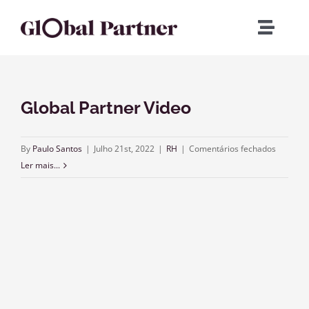
Skip
to
Toggle
content
Naviga
Início
Global Partner Video
Quem Somos
em
By
Paulo Santos
|
Julho 21st, 2022
|
RH
|
Comentários fechados
Executive Search
Global
Ler mais...
Partner
Video
Career Services
Global Partner HRS
Contactos